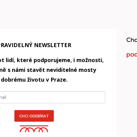
Chc
PRAVIDELNÝ NEWSLETTER
pod
t lidí, které podporujeme, i možnosti,
čně s námi stavět neviditelné mosty
 dobrému životu v Praze.
CHCI ODEBÍRAT