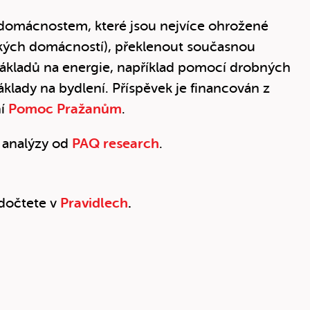
 domácnostem, které jsou nejvíce ohrožené
ských domácností), překlenout současnou
nákladů na energie, například pomocí drobných
áklady na bydlení. Příspěvek je financován z
í
Pomoc Pražanům
.
ů analýzy od
PAQ research
.
 dočtete v
Pravidlech
.