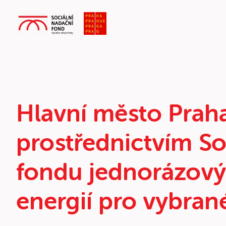
Hlavní město Praha
prostřednictvím S
fondu jednorázový
energií pro vybran