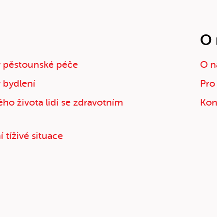
O 
 pěstounské péče
O n
 bydlení
Pro
ho života lidí se zdravotním
Kon
 tíživé situace