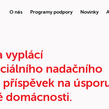
O nás
Programy podpory
Novinky
A
 vyplácí
ociálního nadačního
 příspěvek na úspor
é domácnosti.