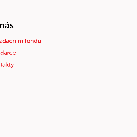
nás
adačním fondu
 dárce
takty