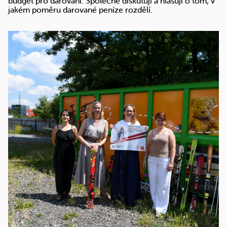
budget pro darování. Společně diskutují a hlasují o tom, v
jakém poměru darované peníze rozdělí.