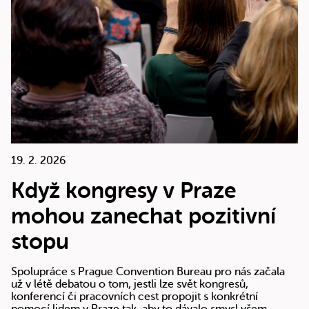
19. 2. 2026
Když kongresy v Praze
mohou zanechat pozitivní
stopu
Spolupráce s Prague Convention Bureau pro nás začala
už v létě debatou o tom, jestli lze svět kongresů,
konferencí či pracovních cest propojit s konkrétní
pomocí lidem v Praze tak, aby to dávalo smysl všem