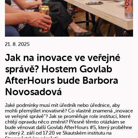
21. 8. 2025
Jak na inovace ve veřejné
správě? Hostem Govlab
AfterHours bude Barbora
Novosadová
Jaké podmínky musí mít úředník nebo úřednice, aby
mohli přemýšlet inovativně? Co vlastně znamená „inovace
ve veřejné správě“? Jak se proměňuje role institucí, které
chtějí opravdu něco změnit? Přesně těmto otázkám se
bude věnovat další Govlab AfterHours #5, který proběhne
v úterý 2. září od 17:20 ve Skautském institutu na