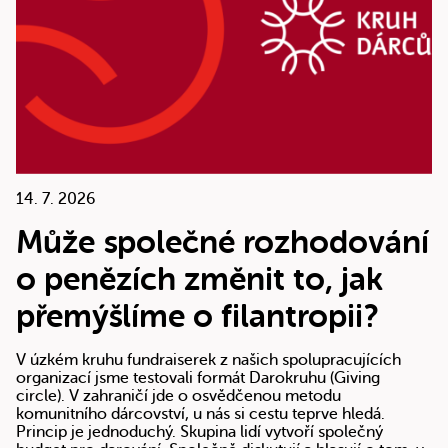
14. 7. 2026
Může společné rozhodování
o penězích změnit to, jak
přemýšlíme o filantropii?
V úzkém kruhu fundraiserek z našich spolupracujících
organizací jsme testovali formát Darokruhu (Giving
circle). V zahraničí jde o osvědčenou metodu
komunitního dárcovství, u nás si cestu teprve hledá.
Princip je jednoduchý. Skupina lidí vytvoří společný