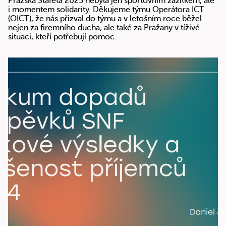
Pražská Štafeta 2025 nebyla jen sportovním zážitkem, ale
i momentem solidarity. Děkujeme týmu Operátora ICT
(OICT), že nás přizval do týmu a v letošním roce běžel
nejen za firemního ducha, ale také za Pražany v tíživé
situaci, kteří potřebují pomoc.