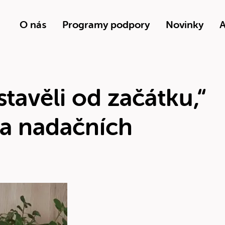
O nás
Programy podpory
Novinky
A
stavěli od začátku,“
ka nadačních