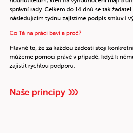
hodnotitelům, kteří na vyhodnocení mají 5 d
správní rady. Celkem do 14 dnů se tak žadatel d
následujícím týdnu zajistíme podpis smluv i v
Co Tě na práci baví a proč?
Hlavně to, že za každou žádostí stojí konkrét
můžeme pomoci právě v případě, když k něm
zajistit rychlou podporu.
Naše principy