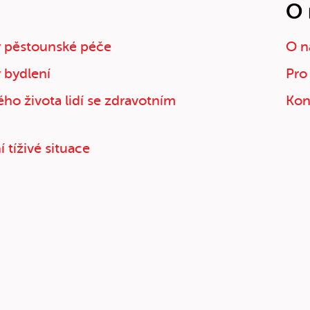
O 
 pěstounské péče
O n
 bydlení
Pro
ho života lidí se zdravotním
Kon
 tíživé situace