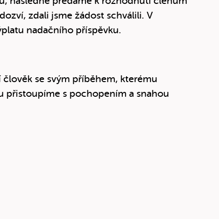
nů, následně předáme k rozhodnutí členům
ozví, zdali jsme žádost schválili. V
ýplatu nadačního příspěvku.
ní člověk se svým příběhem, kterému
u přistoupíme s pochopením a snahou