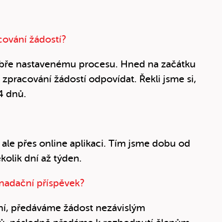
cování žádostí?
obře nastavenému procesu. Hned na začátku
zpracování žádostí odpovídat. Řekli jsme si,
4 dnů.
le přes online aplikaci. Tím jsme dobu od
ěkolik dní až týden.
 nadační příspěvek?
ní, předáváme žádost nezávislým