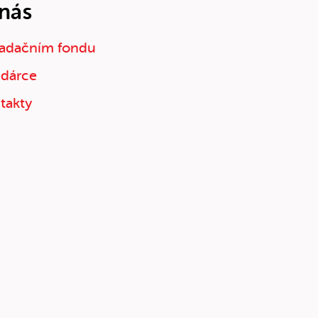
nás
adačním fondu
 dárce
takty