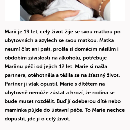
Marii je 19 let, celý život žije se svou matkou po
ubytovnách a azylech se svou matkou. Matka
neumí číst ani psát, prošla si domácím násilím i
obdobím závislosti na alkoholu, potřebuje
Mariinu péči od jejích 12 let. Marie si našla
partnera, otěhotněla a těšila se na šťastný život.
Partner ji však opustil. Marie s dítětem na
ubytovně nemůže zůstat a hrozí, že rodina se
bude muset rozdělit. Buď jí odeberou dítě nebo
maminka půjde do ústavní péče. To Marie nechce
dopustit, jde jí o celý život.