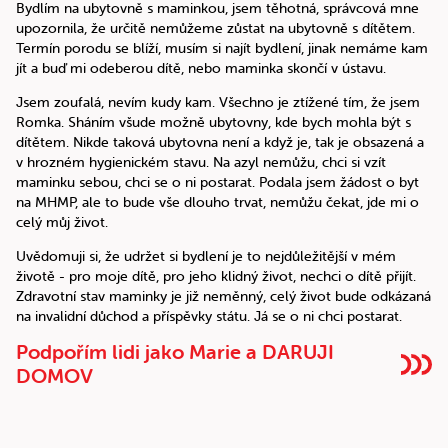
Bydlím na ubytovně s maminkou, jsem těhotná, správcová mne
upozornila, že určitě nemůžeme zůstat na ubytovně s dítětem.
Termín porodu se blíží, musím si najít bydlení, jinak nemáme kam
jít a buď mi odeberou dítě, nebo maminka skončí v ústavu.
Jsem zoufalá, nevím kudy kam. Všechno je ztížené tím, že jsem
Romka. Sháním všude možně ubytovny, kde bych mohla být s
dítětem. Nikde taková ubytovna není a když je, tak je obsazená a
v hrozném hygienickém stavu. Na azyl nemůžu, chci si vzít
maminku sebou, chci se o ni postarat. Podala jsem žádost o byt
na MHMP, ale to bude vše dlouho trvat, nemůžu čekat, jde mi o
celý můj život.
Uvědomuji si, že udržet si bydlení je to nejdůležitější v mém
životě - pro moje dítě, pro jeho klidný život, nechci o dítě přijít.
Zdravotní stav maminky je již neměnný, celý život bude odkázaná
na invalidní důchod a příspěvky státu. Já se o ni chci postarat.
Podpořím lidi jako Marie a DARUJI
DOMOV