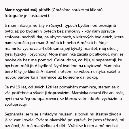
Marie vypráví svůj příběh
(Chráníme soukromí klientů -
fotografie je ilustrativní.)
S maminkou jsme žily v různých typech bydlení od pronájmů
bytů, až po bydlení v bytech bez smlouvy - kdy nám správce
smlouvu nechtěl dát, na ubytovnách, v krizových bydleních, které
nám skončilo po max. 3 měsících nebo 6 měsících. Moje
maminka vychovala 4 děti sama, její bývalý manžel, můj otec, ji
týral fyzicky i psychicky. Moje maminka začala pít alkohol, nyní se
neobejde bez mé pomoci. Celou dobu, co žiju, si nepamatuji, že
bychom měli jisté bydlení. Nyní bydlíme na ubytovně. Maminka
bere léky, je klidná. A hlavně s otcem se vůbec nestýká, našel si
novou partnerku a mamince už konečně dal pokoj.
Je mi 19 let, od svých 12ti let pomáhám mamince, starám se o
vše potřebné a všude ji doprovázím. Maminka neumí číst ani psát,
nyní má veřejnou opatrovnici, se kterou velmi dobře vycházím a
spolupracuji.
Seznámila jsem se s mladým mužem, sliboval mi šťastný život a
já se zamilovala. Ovšem okamžitě po zprávě, že jsem těhotná, mi
oznámil, že má manželku a 4 děti. Vrátil se k nim a mě nechal.